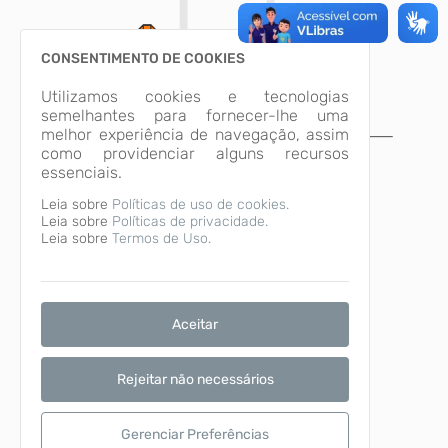
CONSENTIMENTO DE COOKIES
Utilizamos cookies e tecnologias
semelhantes para fornecer-lhe uma
melhor experiência de navegação, assim
A página não foi
como providenciar alguns recursos
essenciais.
encontrada!
Leia sobre
Políticas de uso de cookies.
Desculpe, a página que você procura não
Leia sobre
Políticas de privacidade.
existe ou está em manutenção.
Leia sobre
Termos de Uso.
Voltar para o início
Aceitar
Rejeitar não necessários
Gerenciar Preferências