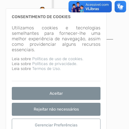
CONSENTIMENTO DE COOKIES
Utilizamos cookies e tecnologias
semelhantes para fornecer-lhe uma
melhor experiência de navegação, assim
A página não foi
como providenciar alguns recursos
essenciais.
encontrada!
Leia sobre
Políticas de uso de cookies.
Desculpe, a página que você procura não
Leia sobre
Políticas de privacidade.
existe ou está em manutenção.
Leia sobre
Termos de Uso.
Voltar para o início
Aceitar
Rejeitar não necessários
Gerenciar Preferências